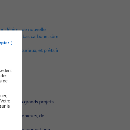
 nucléaires de nouvelle
’électricité bas carbone, sûre
epter
engagés, curieux, et prêts à
.
cèdent
t des
s de
uer,
 Votre
au cœur des grands projets
sur le
posé d’ingénieurs, de
inue… Chaque jour est une