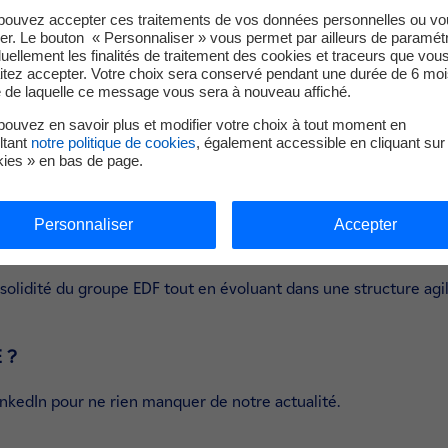
pouvez accepter ces traitements de vos données personnelles ou vo
er.
er. Le bouton « Personnaliser » vous permet par ailleurs de paramét
s activement à la transition énergétique et à la lutte contre l
duellement les finalités de traitement des cookies et traceurs que vou
itez accepter. Votre choix sera conservé pendant une durée de 6 moi
 COMMUNE
e de laquelle ce message vous sera à nouveau affiché.
ouvez en savoir plus et modifier votre choix à tout moment en
el(le) expérimenté(e) ou en reconversion, Edvance vous offre u
ltant
notre politique de cookies
, également accessible en cliquant sur 
nces.
kies » en bas de page.
es :
ctricité, instrumentation, informatique industrielle, gestion de
Personnaliser
Accepter
a solidité du groupe EDF tout en évoluant dans une structure agil
 ?
inkedIn pour ne rien manquer de notre actualité.