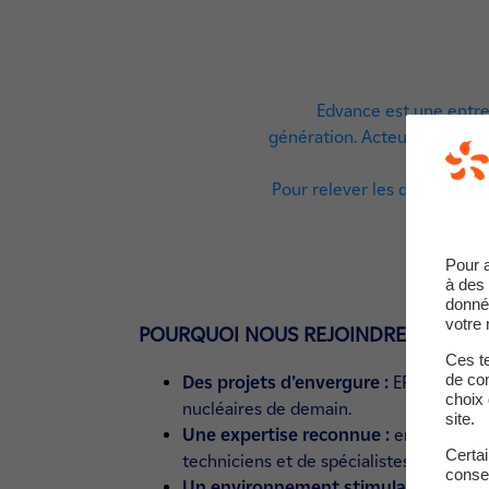
Edvance est une entrep
génération. Acteur clé de la 
Pour relever les défis éner
Pour 
à des 
donné
votre 
POURQUOI NOUS REJOINDRE ?
Ces te
de com
Des projets d’envergure :
EPR2, constr
choix 
nucléaires de demain.
site.
Une expertise reconnue :
en intégrant
Certa
techniciens et de spécialistes aux co
conse
Un environnement stimulant :
travai