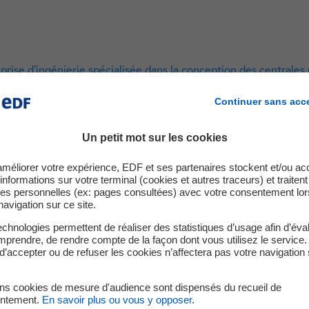
rise d’ingénierie spécialisée dans la conception des centrales
filière nucléaire française, nous contribuons à une production d
Continuer sans acc
et durable, en France comme à l’international.
gétiques de demain, nous avons besoin de femmes et d’hommes 
innover qu’ils soient techniciens, ingénieurs ou experts métiers
Un petit mot sur les cookies
améliorer votre expérience, EDF et ses partenaires stockent et/ou ac
informations sur votre terminal (cookies et autres traceurs) et traiten
es personnelles (ex: pages consultées) avec votre consentement lor
navigation sur ce site.
chnologies permettent de réaliser des statistiques d’usage afin d’éval
prendre, de rendre compte de la façon dont vous utilisez le service.
uction de réacteurs à l’international, SMR, … Nos équipes sont 
d’accepter ou de refuser les cookies n’affectera pas votre navigation 
 Edvance, vous rejoignez un environnement de passionnés, com
ins cookies de mesure d'audience sont dispensés du recueil de
mpétences complémentaires.
ntement.
En savoir plus ou vous y opposer
.
l en mode projet, collaboration internationale, innovation cont