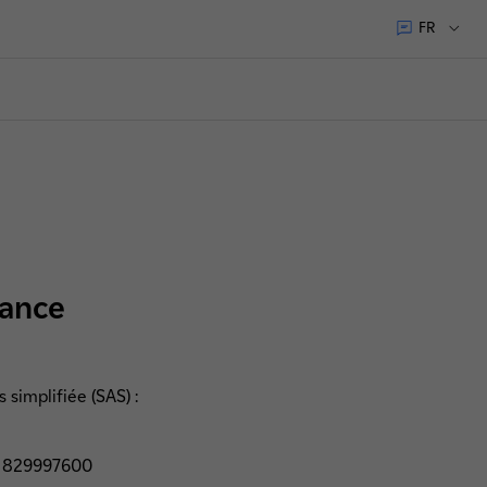
FR
vance
s simplifiée (SAS)
:
ro 829997600