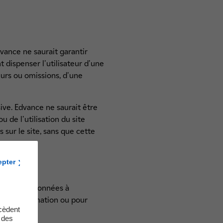
dvance ne saurait garantir
nt dispenser l'utilisateur d'une
urs ou omissions, d'une
sive. Edvance ne saurait être
 de l'utilisation du site
 sur le site, sans que cette
epter
ction des données à
toute information ou pour
cèdent
t des