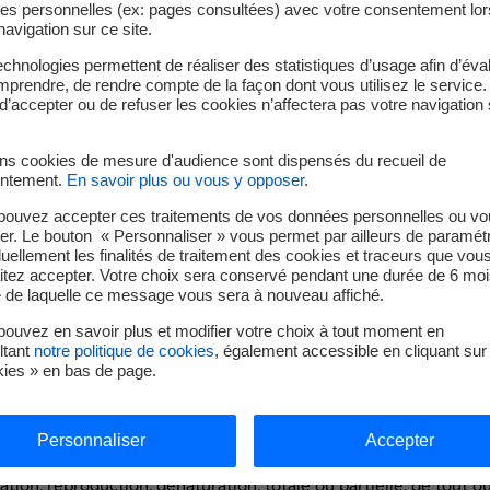
es personnelles (ex: pages consultées) avec votre consentement lor
ommission Nationale Informatique et Libertés (CNIL).
navigation sur ce site.
okies)
chnologies permettent de réaliser des statistiques d’usage afin d’éval
prendre, de rendre compte de la façon dont vous utilisez le service.
d’accepter ou de refuser les cookies n’affectera pas votre navigation 
s informé qu'un témoin de connexion peut s'installer automatiqu
 de données qui n'est pas utilisé à des fins d'identification mais 
ins cookies de mesure d'audience sont dispensés du recueil de
 navigation sur le site. Il permet des analyses de fréquentation,
ntement.
En savoir plus ou vous y opposer
.
pouvez accepter ces traitements de vos données personnelles ou vo
er. Le bouton « Personnaliser » vous permet par ailleurs de paramét
nnexion » ou «
COOKIES
».
duellement les finalités de traitement des cookies et traceurs que vou
itez accepter. Votre choix sera conservé pendant une durée de 6 moi
e de laquelle ce message vous sera à nouveau affiché.
ouvez en savoir plus et modifier votre choix à tout moment en
r le site est une marque déposée. Toute reproduction ou représe
ltant
notre politique de cookies
, également accessible en cliquant sur 
léments, sans l'autorisation écrite, expresse et préalable d’Edv
kies » en bas de page.
e, les logiciels, textes, images, vidéos, sons, savoir-faire, anim
tenus figurant dans le site internet d’Edvance, sont la propriét
Personnaliser
Accepter
exploitation. Ces éléments sont soumis à la législation protégeant 
tion, reproduction, dénaturation, totale ou partielle, de tout ou