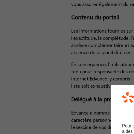
vous assurer également du res
Contenu du portail
Les informations fournies sur 
l'exactitude, la complétude, l'
analyse complémentaire et ad
absence de disponibilité des 
En conséquence, l'utilisateur 
tenu pour responsable des dom
internet Edvance, y compris l'
liste soit exhaustive.
Délégué à la protection
Edvance a nommé un Délégué à
caractère personnel et au res
Pour 
l’exercice de vos droits à l’ad
à des 