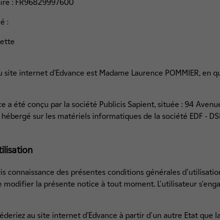
ire : FR96829997600
é :
lette
 du site internet d’Edvance est Madame Laurence POMMIER, en q
ce a été conçu par la société Publicis Sapient, située : 94 Aven
t hébergé sur les matériels informatiques de la société EDF - DS
ilisation
pris connaissance des présentes conditions générales d'utilisatio
e modifier la présente notice à tout moment. L'utilisateur s'eng
deriez au site internet d’Edvance à partir d'un autre Etat que 