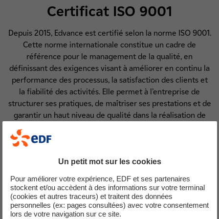
Certificat ISO 9001
Depuis 2015, Edvance est certifié selon la norme ISO 9001.
Cette norme internationale constitue un cadre de
référence pour le management de la qualité, en
définissant des exigences visant à améliorer en continu la
performance des processus, la satisfaction des clients et
la fiabilité des activités. Elle permet à l’entreprise de
structurer ses pratiques, de maîtriser ses prestations et de
garantir un haut niveau de qualité dans la réalisation de
ses projets.
Un petit mot sur les cookies
Téléchargez le certificat ISO 9001
Pour améliorer votre expérience, EDF et ses partenaires
PDF - 276,75 Ko
stockent et/ou accèdent à des informations sur votre terminal
(cookies et autres traceurs) et traitent des données
personnelles (ex: pages consultées) avec votre consentement
lors de votre navigation sur ce site.