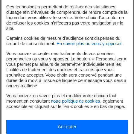
Environnement
Ces technologies permettent de réaliser des statistiques
d’usage afin d’évaluer, de comprendre, de rendre compte de la
Certificat ISO 14001
façon dont vous utilisez le service. Votre choix d’accepter ou
de refuser les cookies n’affectera pas votre navigation sur le
site.
Depuis 2015, Edvance est certifiée selon la norme ISO
14001. Cette norme internationale constitue un cadre
Certains cookies de mesure d'audience sont dispensés du
recueil de consentement.
En savoir plus ou vous y opposer
.
définissant des règles d’intégration des préoccupations
environnementales dans les activités de l’entreprise pour
Vous pouvez accepter ces traitements de vos données
personnelles ou vous y opposer. Le bouton « Personnaliser »
maîtriser les impacts sur l’environnement et améliorer sa
vous permet par ailleurs de paramétrer individuellement les
performance environnementale.
finalités de traitement des cookies et traceurs que vous
souhaitez accepter. Votre choix sera conservé pendant une
durée de 6 mois à l’issue de laquelle ce message vous sera à
nouveau affiché.
Téléchargez le certificat ISO 14001
Vous pouvez en savoir plus et modifier votre choix à tout
PDF - 276,77 Ko
moment en consultant
notre politique de cookies
, également
accessible en cliquant sur le lien « cookies » en bas de page.
Accepter
Relations fournisseurs