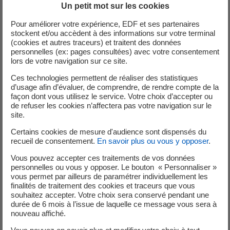
Un petit mot sur les cookies
histoires, des sourires, des parcours qui se construisent.
Accompagner un jeune, c’est transmettre, écouter,
Pour améliorer votre expérience, EDF et ses partenaires
stockent et/ou accèdent à des informations sur votre terminal
encourager… et souvent apprendre autant que l’on donne.
(cookies et autres traceurs) et traitent des données
personnelles (ex: pages consultées) avec votre consentement
Gender Balance Network : avancer ensemble, dans
lors de votre navigation sur ce site.
l’égalité
Ces technologies permettent de réaliser des statistiques
Le Gender Balance Network est un réseau interne engagé
d’usage afin d’évaluer, de comprendre, de rendre compte de la
qui agit chaque jour pour favoriser l’égalité femmes-
façon dont vous utilisez le service. Votre choix d’accepter ou
hommes et mettre en lumière des parcours inspirants. Il
de refuser les cookies n’affectera pas votre navigation sur le
site.
porte des initiatives qui valorisent les talents féminins,
sensibilisent aux stéréotypes et donnent envie d’oser aux
Certains cookies de mesure d'audience sont dispensés du
recueil de consentement.
En savoir plus ou vous y opposer
.
femmes et aux filles. À travers des rencontres, des
interventions dans des collèges ou des lycées et des
Vous pouvez accepter ces traitements de vos données
temps forts comme le 8 mars ou Octobre Rose, le réseau
personnelles ou vous y opposer. Le bouton « Personnaliser »
vous permet par ailleurs de paramétrer individuellement les
crée des espaces de partage qui font la différence.
finalités de traitement des cookies et traceurs que vous
souhaitez accepter. Votre choix sera conservé pendant une
Sensibiliser au handicap : comprendre, ouvrir, inclure
durée de 6 mois à l’issue de laquelle ce message vous sera à
À travers la SEEPH (semaine européenne pour l’emploi des
nouveau affiché.
personnes handicapées), des conférences, des temps