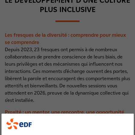
LE DÉVELOPPEMENT D’UNE CULTURE
PLUS INCLUSIVE
Les fresques de la diversité : comprendre pour mieux
se comprendre
Depuis 2023, 23 fresques ont permis à de nombreux
collaborateurs de prendre conscience de leurs biais, de
leurs privilèges et des mécanismes qui influencent nos
interactions. Ces moments d’échange ouvrent des portes,
libèrent la parole et encouragent des comportements plus
attentifs et bienveillants. De nouvelles sessions vous
attendent en 2026, preuve de la dynamique collective qui
s’est installée.
Proxité : un mentor, une rencontre, une opportunité
Avec l’association Proxité, nous offrons à nos
collaborateurs la possibilité de devenir mentors de jeunes
âgés de 11 à 26 ans. Derrière ce partenariat, il y a des