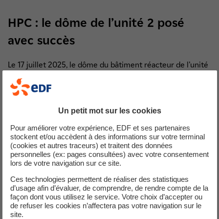
HPC : le dôme de l’unité 2 posé
avec succès
Le 17 juillet 2025, le dôme du bâtiment réacteur de l’unité
2 a été installé avec précision par Big Carl, la plus grande
grue terrestre du monde.
Chiffres clés :
245 tonnes
,
14 m de haut
,
47 m de
Un petit mot sur les cookies
diamètre
. Plus large que celui de la cathédrale Saint-Paul !
Pour améliorer votre expérience, EDF et ses partenaires
stockent et/ou accèdent à des informations sur votre terminal
Cette étape marque la fin du gros œuvre et le début de
(cookies et autres traceurs) et traitent des données
l’installation des systèmes électromécaniques.
personnelles (ex: pages consultées) avec votre consentement
lors de votre navigation sur ce site.
Réplication : un modèle éprouvé
Ces technologies permettent de réaliser des statistiques
d’usage afin d’évaluer, de comprendre, de rendre compte de la
pour HPC et Sizewell C
façon dont vous utilisez le service. Votre choix d’accepter ou
de refuser les cookies n’affectera pas votre navigation sur le
site.
Grâce à l’expérience acquise sur l’unité 1, l’unité 2 est