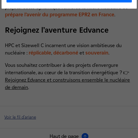
projets. Cette dynamique renforce la filière nucléaire et
prépare l’avenir du programme EPR2 en France
.
Rejoignez l’aventure Edvance
HPC et Sizewell C incarnent une vision ambitieuse du
nucléaire :
réplicable
,
décarboné
et
souverain
.
Vous souhaitez contribuer à des projets d’envergure
internationale, au cœur de la transition énergétique ?
👉
Rejoignez Edvance et construisons ensemble le nucléaire
de demain
.
Voir le fil d'ariane
Haut de page