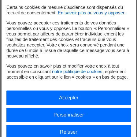
construite 20 à 30 % plus rapidement. Cette efficacité
Certains cookies de mesure d'audience sont dispensés du
recueil de consentement.
En savoir plus ou vous y opposer
.
repose sur la réplication de la conception, la
préfabrication et des levages intégrés. Sizewell C, basé sur
Vous pouvez accepter ces traitements de vos données
le même design EPR, bénéficiera directement de ces
personnelles ou vous y opposer. Le bouton « Personnaliser »
vous permet par ailleurs de paramétrer individuellement les
gains de performance
.
finalités de traitement des cookies et traceurs que vous
souhaitez accepter. Votre choix sera conservé pendant une
Sizewell C : EDF confirme son
durée de 6 mois à l’issue de laquelle ce message vous sera à
nouveau affiché.
engagement
Vous pouvez en savoir plus et modifier votre choix à tout
moment en consultant
notre politique de cookies
, également
Le 22 juillet, EDF a annoncé un investissement pouvant
accessible en cliquant sur le lien « cookies » en bas de page.
atteindre 1,1 milliard de livres sterling dans Sizewell C.
Edvance y assurera à nouveau
l’ingénierie de l’îlot
Accepter
nucléaire
, garantissant la continuité technique avec HPC.
Une dynamique collective
Personnaliser
Plus de 12 000 personnes et 1 000 entreprises, dont de
Refuser
nombreux partenaires français, sont mobilisées sur ces