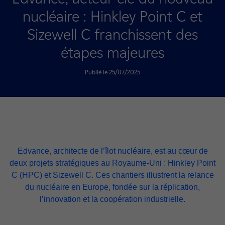
nucléaire : Hinkley Point C et
Sizewell C franchissent des
étapes majeures
Publié le 25/07/2025
Edvance, architecte de l’îlot nucléaire, est au cœur de
deux projets stratégiques au Royaume-Uni : Hinkley Point
C (HPC) et Sizewell C. Ces chantiers illustrent la relance
du nucléaire en Europe, fondée sur la réplication,
l’innovation et la coopération industrielle.